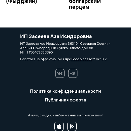
(Фыдджин)
болгарским
перцем
ИП Засеева Аза Исидоровна
ИП Засеева Аза Исидоровна 363104 Северная Осетия -
Алания Пригородный Сунжа Плиева дом 56
ИНН 150403038890
Работает на эффективном ядре
Foodpicásso
ver. 3.2
Политика конфиденциальности
Публичная оферта
Акции, скидки, кэшбэк − в нашем приложении!