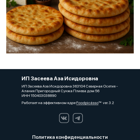
ИП Засеева Аза Исидоровна
ИП Засеева Аза Исидоровна 363104 Северная Осетия -
Алания Пригородный Сунжа Плиева дом 56
ИНН 150403038890
Работает на эффективном ядре
Foodpicásso
ver. 3.2
Политика конфиденциальности